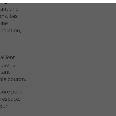
es
offrent
sant une
ons. Les
 une
ntilation,
n
allient
posons
itant
ple bouton.
esure pour
e espace.
pour