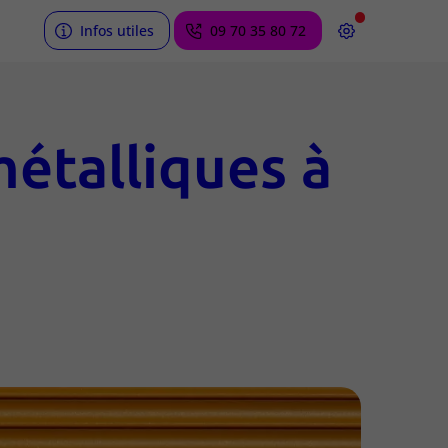
Infos utiles
09 70 35 80 72
métalliques à