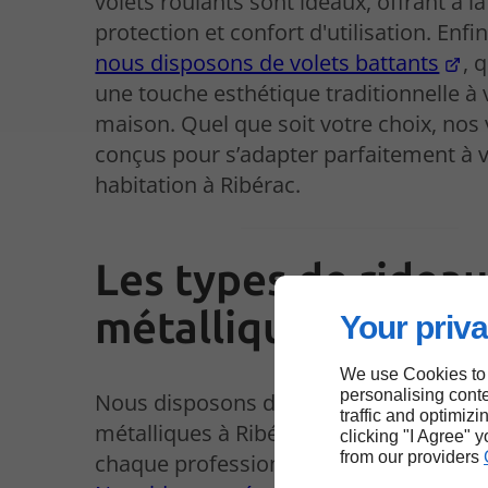
volets roulants sont idéaux, offrant à la
protection et confort d'utilisation. Enfin
nous disposons de volets battants
, 
une touche esthétique traditionnelle à 
maison. Quel que soit votre choix, nos 
conçus pour s’adapter parfaitement à 
habitation à Ribérac.
Les types de ridea
métalliques à Ribé
Your priva
We use Cookies to
personalising conte
Nous disposons d’une variété de ridea
traffic and optimizi
métalliques à Ribérac, adaptés aux bes
clicking "I Agree" 
from our providers
chaque professionnel.