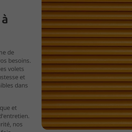
 à
me de
vos besoins.
es volets
stesse et
nibles dans
ique et
d'entretien.
rité, nos