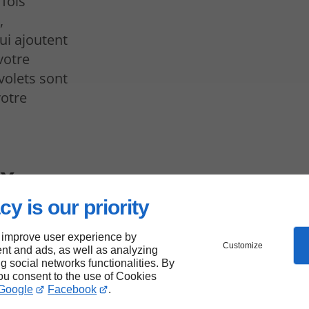
 fois
,
qui ajoutent
votre
volets sont
votre
ux
rac
cy is our priority
 improve user experience by
Customize
nt and ads, as well as analyzing
ux
ng social networks functionalities. By
oins de
you consent to the use of Cookies
Google
Facebook
.